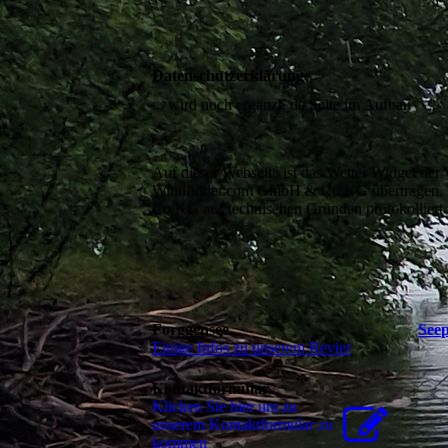
Datenschutzerklärung
... wird noch ergänzt, da Seite im Aufbau
Auf dieser Webseite ist das Wetter Widget d
Windfinder.com GmbH & Co.KG übertragen. We
Co.KG aus technischen Gründen protokol
Forggensee
Seep
Einige Infos zu unserem Revier
Kontaktformular
Klicken Sie hier um zu
unserem Kon­takt­for­mu­lar zu
kommen