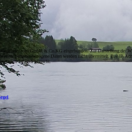
er Windfinder.com GmbH & Co.KG eingebunden. Zur Darstellung der Wet
itere personenbezogene Daten werden nicht übermittelt. Ihre IP-A
liert und nach 7 Tagen gelöscht.
egel