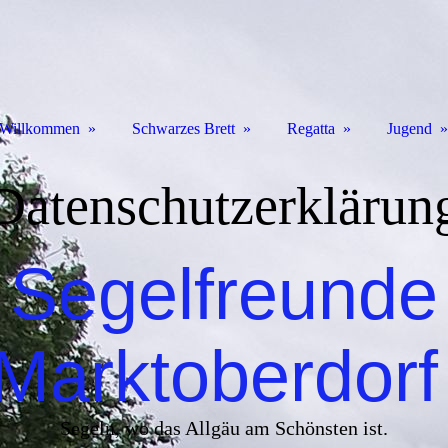
Willkommen
Schwarzes Brett
Regatta
Jugend
Datenschutzerklärun
Segelfreunde
Marktoberdor
Segeln, wo das Allgäu am Schönsten ist.