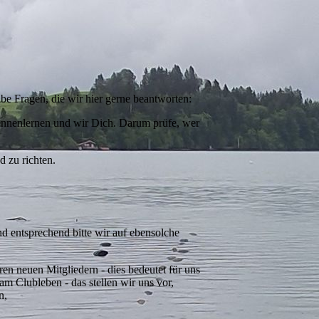
be Fragen, die wir hier gerne beantworten:
kennenlernen und wir Dich. Darum prüfe, wer
d zu richten.
nd entsprechend bitte wir auf ebensolche
en neuen Mitgliedern - dies bedeutet für uns
m Clubleben - das stellen wir uns vor,
n,