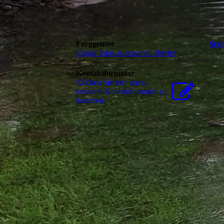
Forggensee
Seep
Einige Infos zu unserem Revier
Kontaktformular
Klicken Sie hier um zu
unserem Kon­takt­for­mu­lar zu
kommen
Für 
Beze