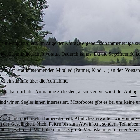
 zur Mitgliedschaft. Im Zuge der Anfrage ergeben sich immer einige sel
ährige Gastmitgliedschaft voraus. Dadurch kannst Du die Segelfreunde 
rmular je aufzunehmenden Mitglied (Partner, Kind, ...) an den Vorstan
und einstimmig über die Aufnahme.
ittelbar nach der Aufnahme zu leisten; ansonsten verwirkt der Antrag.
ind wir an Segler:innen interessiert. Motorboote gibt es bei uns keine u
el Spaß und noch mehr Kameradschaft. Ähnliches erwarten wir von unser
n der Geselligkeit. Nicht Feiern bis zum Abwinken, sondern Teilhaben a
ht abgeschreckt: Wir haben nur 2-3 große Veranstaltungen in der Saiso