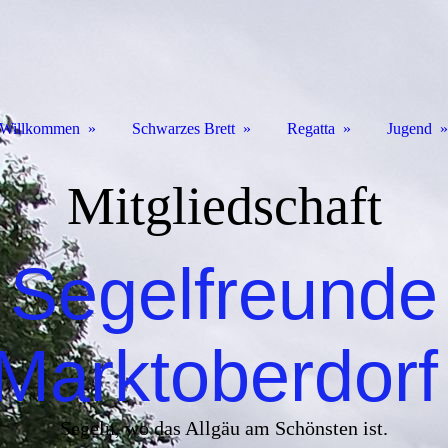
Willkommen
Schwarzes Brett
Regatta
Jugend
Mitgliedschaft
Segelfreunde
Marktoberdor
Segeln, wo das Allgäu am Schönsten ist.