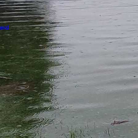
egel
aktuelle Werte bitte auf
ichnung klicken.