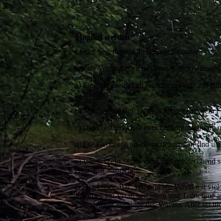
Mitglied werden
Lieber Segelfreund, liebe Segelfreundin,
wir als Verein freuen uns immer über Anfragen
a) Eine Mitgliedschaft setzt immer eine 2-3 j
sich bindet ...
b) Mitgliedsanträge sind mit entsprechendem Fo
c) Die Vorstandschaft entscheidet gemeinsam 
d) Die Gebühren und Ersatzleistungen sind unm
e) Wir sind ein Segelverein und entsprechend s
Anfragen abzusehen.
f) Lila-Laune-Bär: Wir sind ein Verein mit vi
Mitarbeit bei Veranstaltungen und Teilnehme a
Engagement im Sinne des Vereins. Aber sei nic